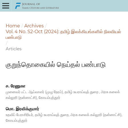
Home
/
Archives
/
Vol. 4 No. S2-Oct (2024): தமிழ் இலக்கியங்களில் நிலவியல்
பண்பாடு
/
Articles
குறுந்தொகையில் நெய்தல் பண்பாடு
ச. ரேணுகா
முனைவர் பட்ட ஆய்வாளர் (முழு நேரம்), தமிழ் உயராய்வுத் துறை , அரசு கலைக்
கல்லூரி (தன்னாட்சி), கோயம்புத்தூர்
மொ. இரவிக்குமார்
உதவிப் பேராசிரியர், தமிழ் உயராய்வுத் துறை, அரசு கலைக் கல்லூரி (தன்னாட்சி),
கோயம்புத்தூர்